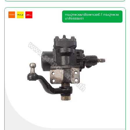
กระปุกพวงมาลัยเพาเวอร์ / กระปุกพวง
มาลัยธรรมดา